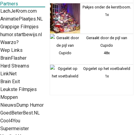
Partners
Pakjes onder de kerstboom.
LachJeKrom.com
1x
AnimatiePlaatjes.NL
Grappige Filmpjes
humor.startbewijs.nl
Geraakt door de pijl van
Waarzo?
Cupido
Wep Links
48x
BrainFlasher
Hard Streams
Opgelet op het voetbalveld
LinkNet
1x
Brain Exit
Leukste Filmpjes
Moppen
NieuwsDump Humor
GoedBeterBest.NL
Cool4You
Supermeister