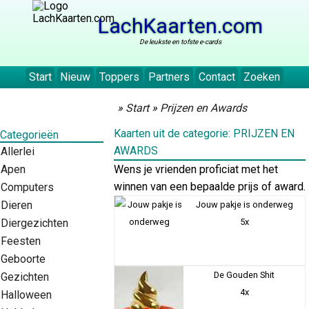
LachKaarten.com
De leukste en tofste e-cards
Start
Nieuw
Toppers
Partners
Contact
Zoeken
»
Start
»
Prijzen en Awards
Kaarten uit de categorie: PRIJZEN EN
Categorieën
AWARDS
Allerlei
Apen
Wens je vrienden proficiat met het
winnen van een bepaalde prijs of award.
Computers
Dieren
Jouw pakje is onderweg
Diergezichten
5x
Feesten
Geboorte
De Gouden Shit
Gezichten
4x
Halloween