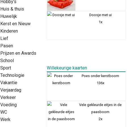
Hobby's
Huis & thuis
Doosje met ui
Huwelijk
1x
Kerst en Nieuw
Kinderen
Lief
Pasen
Prijzen en Awards
School
Sport
Willekeurige kaarten
Technologie
Poes onder kerstboom
Vakantie
136x
Verjaardag
Verkeer
Voeding
Vele gekleurde eitjes in de
WC
paasboom
Werk
2x