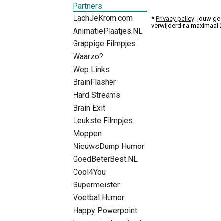
Partners
LachJeKrom.com
*
Privacy policy
: jouw ge
verwijderd na maximaal
AnimatiePlaatjes.NL
Grappige Filmpjes
Waarzo?
Wep Links
BrainFlasher
Hard Streams
Brain Exit
Leukste Filmpjes
Moppen
NieuwsDump Humor
GoedBeterBest.NL
Cool4You
Supermeister
Voetbal Humor
Happy Powerpoint