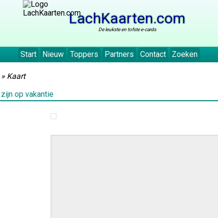
LachKaarten.com
De leukste en tofste e-cards
Start
Nieuw
Toppers
Partners
Contact
Zoeken
» Kaart
 zijn op vakantie