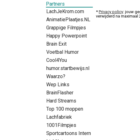
Partners
LachJeKrom.com
*
Privacy policy
: jouw ge
verwijderd na maximaal
AnimatiePlaatjes.NL
Grappige Filmpjes
Happy Powerpoint
Brain Exit
Voetbal Humor
Cool4You
humor.startbewijs.nl
Waarzo?
Wep Links
BrainFlasher
Hard Streams
Top 100 moppen
Lachfabriek
1001Filmpjes
Sportcartoons Intern