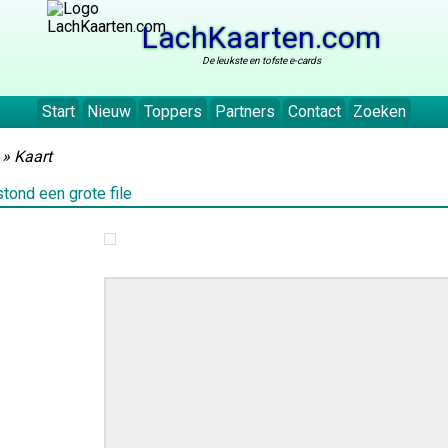
LachKaarten.com
De leukste en tofste e-cards
Start
Nieuw
Toppers
Partners
Contact
Zoeken
» Kaart
stond een grote file