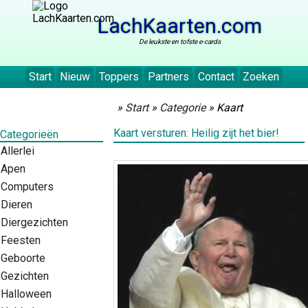
LachKaarten.com
De leukste en tofste e-cards
Start
Nieuw
Toppers
Partners
Contact
Zoeken
»
Start
»
Categorie
» Kaart
Kaart versturen: Heilig zijt het bier!
Categorieën
Allerlei
Apen
Computers
Dieren
Diergezichten
Feesten
Geboorte
Gezichten
Halloween