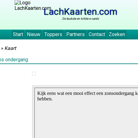
LachKaarten.com
De leukste en tofste e-cards
Start
Nieuw
Toppers
Partners
Contact
Zoeken
» Kaart
ons ondergang