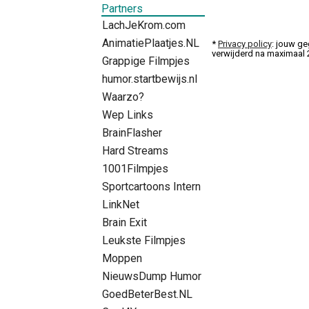
Partners
LachJeKrom.com
AnimatiePlaatjes.NL
*
Privacy policy
: jouw ge
verwijderd na maximaal
Grappige Filmpjes
humor.startbewijs.nl
Waarzo?
Wep Links
BrainFlasher
Hard Streams
1001Filmpjes
Sportcartoons Intern
LinkNet
Brain Exit
Leukste Filmpjes
Moppen
NieuwsDump Humor
GoedBeterBest.NL