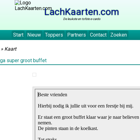
LachKaarten.com
De leukste en tofste e-cards
Start
Nieuw
Toppers
Partners
Contact
Zoeken
» Kaart
ga super groot buffet