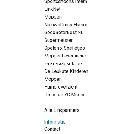
Sportcartoons Intern
LinkNet
Moppen
NieuwsDump Humor
GoedBeterBest.NL
Supermeister
Spelen x Spelletjes
MoppenLeverancier
leuke-raadsels.be
De Leukste Kinderen
Moppen
Humoroverzicht
Discobar YC Music
Alle Linkpartners
Informatie
Contact